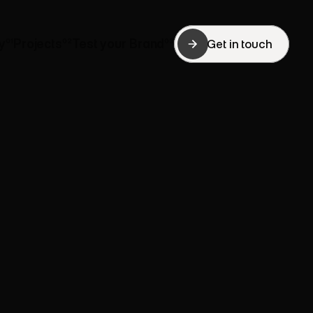
y
01
Projects
02
Test your Brand
03
Get in touch
Get in touch
y
Projects
Test your Brand