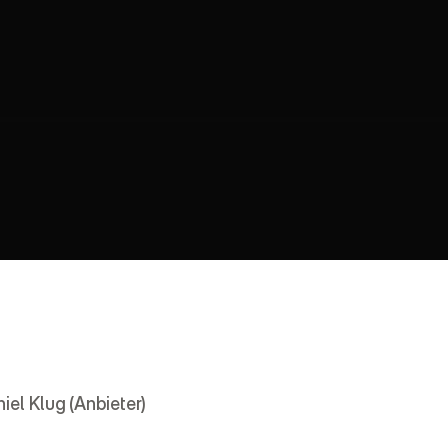
l
T
e
r
m
s
iel Klug (Anbieter)