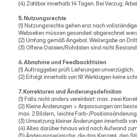
(4) Zahlbar innerhalb 14 Tagen. Bei Verzug: Arb
5. Nutzungsrechte
(1) Nutzungsrechte gehen erst nach vollständige
Webseiten müssen gesondert abgerechnet wer
(2) Umfang gemäß Angebot. Weitergabe an Drit
(3) Offene Dateien/Rohdaten sind nicht Bestandt
6. Abnahme und Feedbackfristen
(1) Auftraggeber prüft Lieferungen unverzüglich.
(2) Erfolgt innerhalb von 10 Werktagen keine sc
7. Korrekturen und Änderungsdefinition
(1) Falls nicht anders vereinbart: max. zwei Korre
(2) Kleine Änderungen = Anpassungen am bestehe
max. 2 Bildern,  leichte Farb-/Positionsänderu
(3) Umsetzung kleiner Änderungen innerhalb von 
(4) Alles darüber hinaus wird nach Aufwand zum
(5) Änderungswünsche, die das Konzept, den Stil