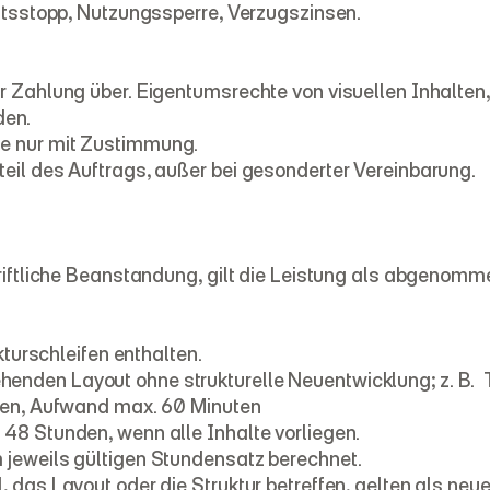
eitsstopp, Nutzungssperre, Verzugszinsen.
r Zahlung über. Eigentumsrechte von visuellen Inhalten,
den.
te nur mit Zustimmung.
eil des Auftrags, außer bei gesonderter Vereinbarung.
hriftliche Beanstandung, gilt die Leistung als abgenomm
kturschleifen enthalten.
nden Layout ohne strukturelle Neuentwicklung; z. B.  T
ngen, Aufwand max. 60 Minuten
48 Stunden, wenn alle Inhalte vorliegen.
 jeweils gültigen Stundensatz berechnet.
, das Layout oder die Struktur betreffen, gelten als ne